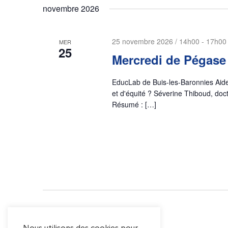
d
novembre 2026
c
n
a
h
t
e
a
25 novembre 2026 / 14h00
-
17h00
MER
e
r
25
Mercredi de Pégase
.
v
É
v
EducLab de Buis-les-Baronnies Aider
i
è
et d'équité ? Séverine Thiboud, doc
n
Résumé : […]
g
e
m
a
e
n
t
t
s
i
p
a
o
r
Évènements
précédents
m