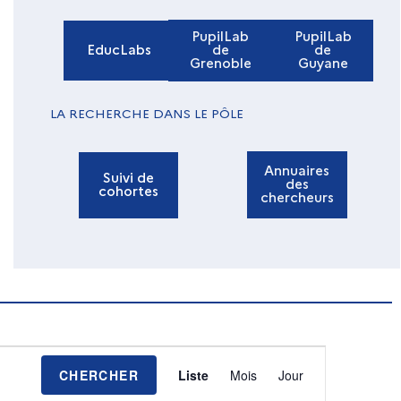
PupilLab
PupilLab
EducLabs
de
de
Grenoble
Guyane
LA RECHERCHE DANS LE PÔLE
Annuaires
Suivi de
des
cohortes
chercheurs
N
CHERCHER
Liste
Mois
Jour
a