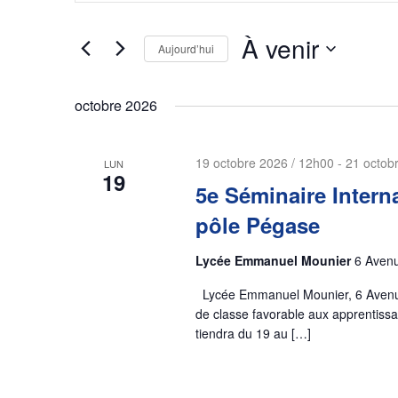
e
i
s
À venir
c
Aujourd’hui
i
S
r
h
é
m
octobre 2026
l
e
o
e
t
19 octobre 2026 / 12h00
-
21 octob
r
LUN
c
-
19
t
5e Séminaire Intern
c
c
i
l
pôle Pégase
o
é
h
n
.
Lycée Emmanuel Mounier
6 Avenu
n
R
e
Lycée Emmanuel Mounier, 6 Avenue 
e
e
de classe favorable aux apprentiss
z
c
e
tiendra du 19 au […]
u
h
n
e
t
e
r