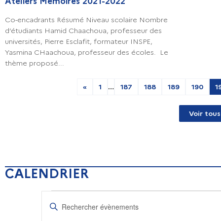
Ateliers Mémoires 2021-2022
Co-encadrants Résumé Niveau scolaire Nombre
d’étudiants Hamid Chaachoua, professeur des
universités, Pierre Esclafit, formateur INSPE,
Yasmina CHaachoua, professeur des écoles. Le
thème proposé...
«
1
…
187
188
189
190
1
Voir tous
CALENDRIER
R
S
a