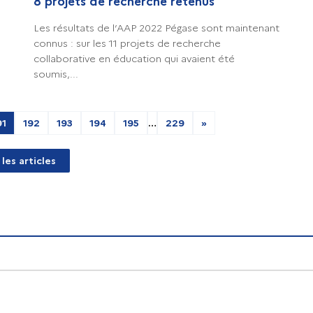
8 projets de recherche retenus
Les résultats de l’AAP 2022 Pégase sont maintenant
connus : sur les 11 projets de recherche
collaborative en éducation qui avaient été
soumis,...
91
192
193
194
195
…
229
»
 les articles