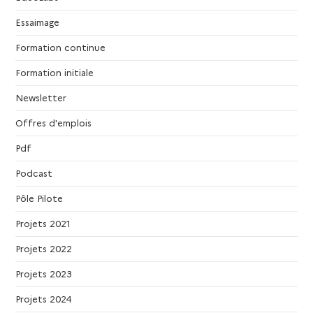
g
Essaimage
a
Formation continue
t
Formation initiale
Newsletter
i
Offres d'emplois
o
Pdf
n
Podcast
Pôle Pilote
d
Projets 2021
e
Projets 2022
v
Projets 2023
Projets 2024
u