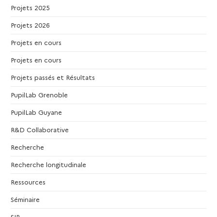
Projets 2025
e
Projets 2026
s
Projets en cours
É
Projets en cours
Projets passés et Résultats
v
PupilLab Grenoble
è
PupilLab Guyane
n
R&D Collaborative
Recherche
e
Recherche longitudinale
m
Ressources
e
Séminaire
SIP