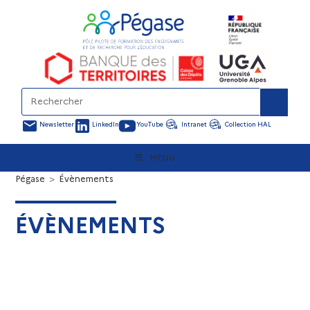
Newsletter
LinkedIn
YouTube
Intranet
Collection HAL
MENU
Pégase
>
Évènements
ÉVÈNEMENTS