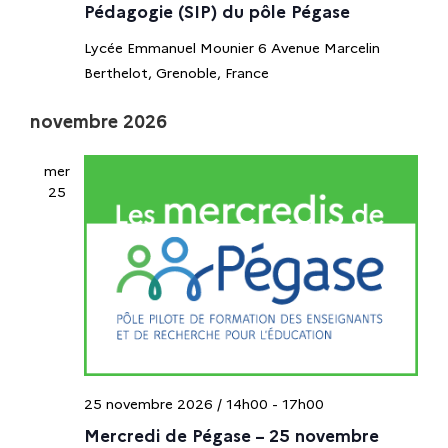
Pédagogie (SIP) du pôle Pégase
e
v
a
è
Lycée Emmanuel Mounier
6 Avenue Marcelin
t
t
n
Berthelot, Grenoble, France
e
e
.
n
m
novembre 2026
e
a
n
mer
t
25
v
i
g
a
t
25 novembre 2026 / 14h00
-
17h00
Mercredi de Pégase – 25 novembre