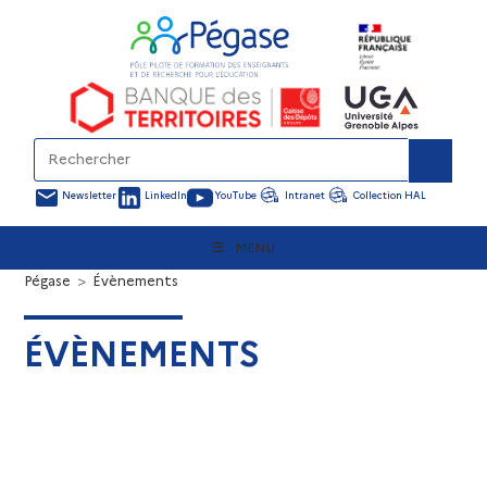
Newsletter
LinkedIn
YouTube
Intranet
Collection HAL
MENU
Pégase
>
Évènements
ÉVÈNEMENTS