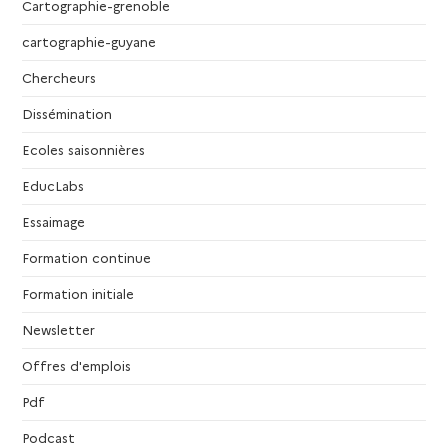
Cartographie-grenoble
v
cartographie-guyane
è
Chercheurs
n
Dissémination
Ecoles saisonnières
e
EducLabs
m
Essaimage
e
Formation continue
n
Formation initiale
Newsletter
t
Offres d'emplois
s
Pdf
Podcast