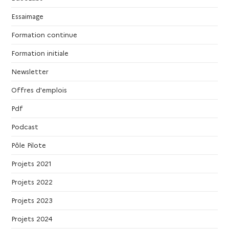
a
Essaimage
t
Formation continue
i
Formation initiale
o
Newsletter
Offres d'emplois
n
Pdf
d
Podcast
e
Pôle Pilote
Projets 2021
v
Projets 2022
u
Projets 2023
e
Projets 2024