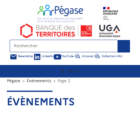
Newsletter
LinkedIn
YouTube
Intranet
Collection HAL
MENU
Pégase
>
Évènements
>
Page 2
ÉVÈNEMENTS