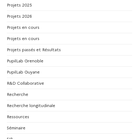
Projets 2025
s
Projets 2026
É
Projets en cours
v
Projets en cours
è
Projets passés et Résultats
PupilLab Grenoble
n
PupilLab Guyane
e
R&D Collaborative
m
Recherche
Recherche longitudinale
e
Ressources
n
Séminaire
SIP