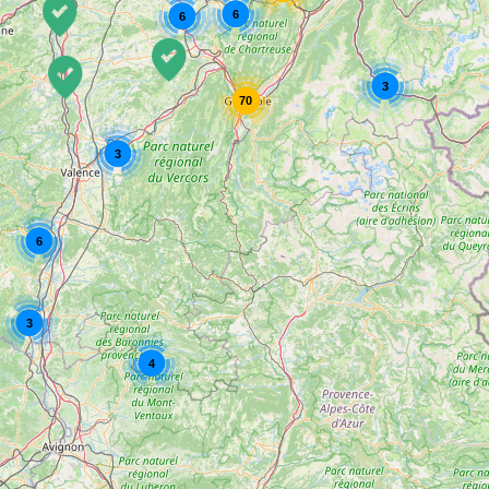
6
6
3
70
3
6
3
4