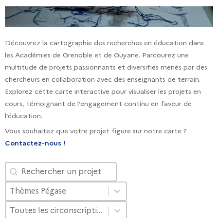
Découvrez la cartographie des recherches en éducation dans
les Académies de Grenoble et de Guyane. Parcourez une
multitude de projets passionnants et diversifiés menés par des
chercheurs en collaboration avec des enseignants de terrain.
Explorez cette carte interactive pour visualiser les projets en
cours, témoignant de l’engagement continu en faveur de
l’éducation.
Vous souhaitez que votre projet figure sur notre carte ?
Contactez-nous !
projet_filtre
Rechercher
themes recherche
Sélectionnez le contenu
Sélectionnez le contenu
Circonscriptions
Sélectionnez le contenu
Sélectionnez le contenu