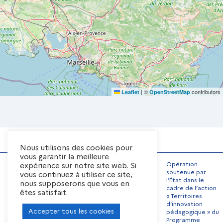
|
©
contributors
Leaflet
OpenStreetMap
Nous utilisons des cookies pour
vous garantir la meilleure
Opération
expérience sur notre site web. Si
soutenue par
vous continuez à utiliser ce site,
l’État dans le
nous supposerons que vous en
Mentions Légales
cadre de l’action
êtes satisfait.
« Territoires
Conditions générales
d’utilisation
d’innovation
Accepter tous les cookies
pédagogique » du
Préférences de cookies
Programme