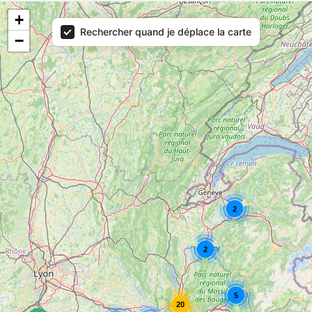
Localisation-2
+
Rechercher quand je déplace la carte
−
2
2
5
20