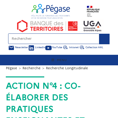
Newsletter
LinkedIn
YouTube
Intranet
Collection HAL
MENU
Pégase
>
Recherche
>
Recherche Longitudinale
ACTION N°4 : CO-
ÉLABORER DES
PRATIQUES