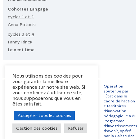
Cohortes Langage
cycles 1 et 2
Anna Potocki
cycles 3 et 4
Fanny Rinck
Laurent Lima
Nous utilisons des cookies pour
vous garantir la meilleure
Opération
expérience sur notre site web. Si
soutenue par
vous continuez à utiliser ce site,
l’État dans le
nous supposerons que vous en
Mentions Légales
cadre de l’action
êtes satisfait.
« Territoires
Conditions générales
d’utilisation
d’innovation
Accepter tous les cookies
pédagogique » du
Préférences de cookies
Programme
Contact
Offres d’emplois
d’investissements
Gestion des cookies
Refuser
d’avenir, opéré
par la Caisse des