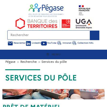
Newsletter
LinkedIn
YouTube
Intranet
Collection HAL
MENU
Pégase
>
Recherche
>
Services du pôle
SERVICES DU PÔLE