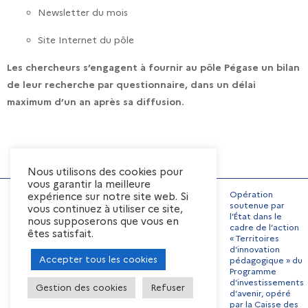
Newsletter du mois
Site Internet du pôle
Les chercheurs s’engagent à fournir au pôle Pégase un bilan
de leur recherche par questionnaire, dans un délai
maximum d’un an après sa diffusion.
Nous utilisons des cookies pour
vous garantir la meilleure
Opération
expérience sur notre site web. Si
soutenue par
vous continuez à utiliser ce site,
l’État dans le
nous supposerons que vous en
Mentions Légales
cadre de l’action
êtes satisfait.
« Territoires
Conditions générales
d’utilisation
d’innovation
Accepter tous les cookies
pédagogique » du
Préférences de cookies
Programme
Contact
Offres d’emplois
d’investissements
Gestion des cookies
Refuser
d’avenir, opéré
par la Caisse des