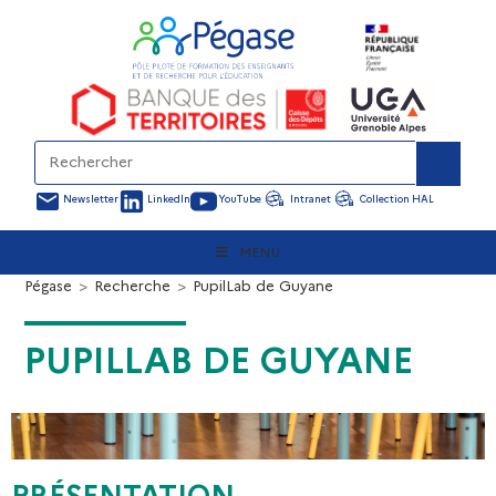
Newsletter
LinkedIn
YouTube
Intranet
Collection HAL
MENU
Pégase
>
Recherche
>
PupilLab de Guyane
PUPILLAB DE GUYANE