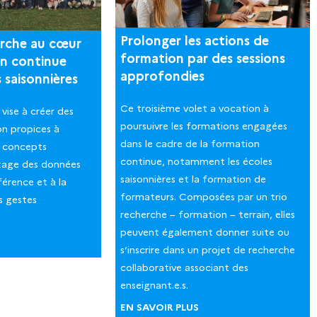
Prolonger les actions de
erche au cœur
formation par des sessions
on continue
approfondies
s saisonnières
Ce troisième volet a vocation à
vise à créer des
poursuivre les formations engagées
n propices à
dans le cadre de la formation
s concepts
continue, notamment les écoles
rtage des données
saisonnières et la formation de
férence et à la
formateurs. Composées par un trio
s gestes
recherche – formation – terrain, elles
peuvent également donner suite ou
s’inscrire dans un projet de recherche
collaborative associant des
enseignant.e.s.
EN SAVOIR PLUS