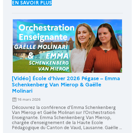
EN SAVOIR PLUS
[Vidéo] École d’hiver 2026 Pégase – Emma
Schenkenberg Van Mierop & Gaëlle
Molinari
16 mars 2026
Découvrez la conférence d’Emma Schenkenberg
Van Mierop et Gaëlle Molinari sur l’Orchestration
Enseignante. Emma Schenkenberg Van Mierop,
chargée d’enseignement de la Haute Ecole
Pédagogique du Canton de Vaud, Lausanne. Gaëlle ...