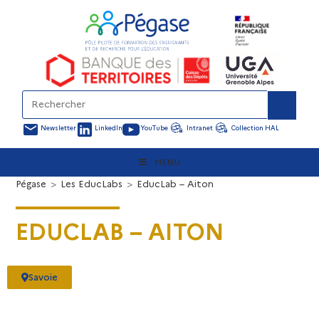
Newsletter
LinkedIn
YouTube
Intranet
Collection HAL
MENU
Pégase
>
Les EducLabs
>
EducLab – Aiton
EDUCLAB – AITON
Savoie