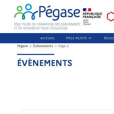
ACCUEIL
PÔLE PILOTE
ÉDUC
Pégase
>
Évènements
>
Page 2
ÉVÈNEMENTS