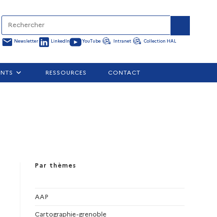
Newsletter
LinkedIn
YouTube
Intranet
Collection HAL
ENTS
RESSOURCES
CONTACT
Par thèmes
AAP
Cartographie-grenoble