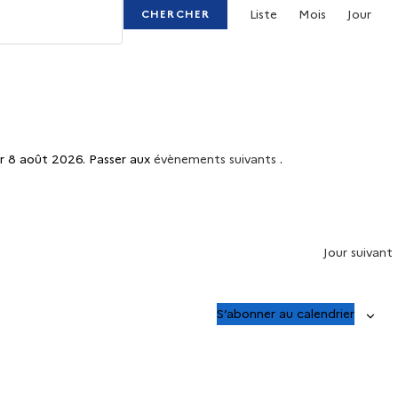
Liste
Mois
Jour
a
CHERCHER
v
i
g
a
t
i
r 8 août 2026. Passer aux
évènements suivants
.
N
o
o
n
t
d
i
e
Jour suivant
c
v
e
u
e
S’abonner au calendrier
s
É
v
è