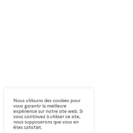
o
r
m
n
o
d
t
-
e
c
l
v
é
.
u
e
s
Nous utilisons des cookies pour
vous garantir la meilleure
É
expérience sur notre site web. Si
vous continuez à utiliser ce site,
nous supposerons que vous en
v
êtes satisfait.