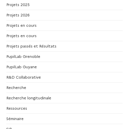
Projets 2025
s
Projets 2026
É
Projets en cours
v
Projets en cours
è
Projets passés et Résultats
PupilLab Grenoble
n
PupilLab Guyane
e
R&D Collaborative
m
Recherche
Recherche longitudinale
e
Ressources
n
Séminaire
SIP