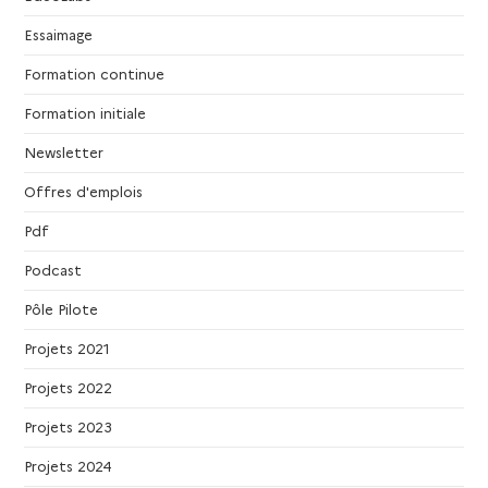
a
Essaimage
t
Formation continue
i
Formation initiale
o
Newsletter
Offres d'emplois
n
Pdf
d
Podcast
e
Pôle Pilote
Projets 2021
v
Projets 2022
u
Projets 2023
e
Projets 2024