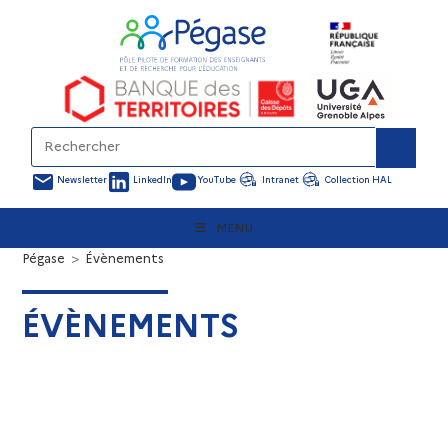
Newsletter
LinkedIn
YouTube
Intranet
Collection HAL
MENU
Pégase
>
Évènements
ÉVÈNEMENTS