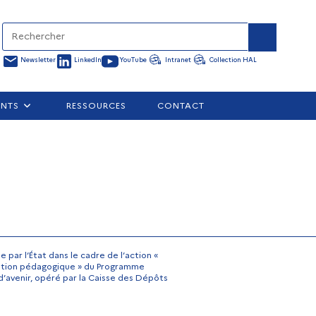
Newsletter
LinkedIn
YouTube
Intranet
Collection HAL
ENTS
RESSOURCES
CONTACT
par l’État dans le cadre de l’action «
vation pédagogique » du Programme
d’avenir, opéré par la Caisse des Dépôts