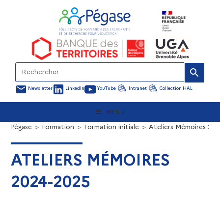
Newsletter
LinkedIn
YouTube
Intranet
Collection HAL
MENU
Pégase
>
Formation
>
Formation initiale
>
Ateliers Mémoires 20
ATELIERS MÉMOIRES
2024-2025