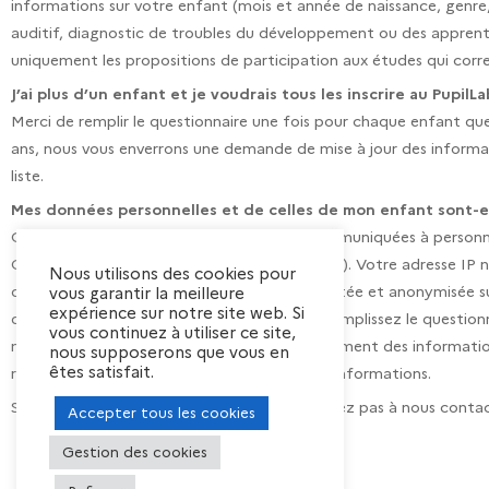
informations sur votre enfant (mois et année de naissance, genre,
auditif, diagnostic de troubles du développement ou des appren
uniquement les propositions de participation aux études qui corr
J’ai plus d’un enfant et je voudrais tous les inscrire au Pupil
Merci de remplir le questionnaire une fois pour chaque enfant que 
ans, nous vous enverrons une demande de mise à jour des informat
liste.
Mes données personnelles et de celles de mon enfant sont-e
Oui. Vos données personnelles ne seront communiquées à person
Gestion et la Protection des Données (RGPD). Votre adresse IP n’e
Nous utilisons des cookies pour
questionnaire sont conservées de façon cryptée et anonymisée sur
vous garantir la meilleure
expérience sur notre site web. Si
d’anonymat vous est attribué lorsque vous remplissez le question
vous continuez à utiliser ce site,
numéro d’anonymat est stocké, indépendamment des informations 
nous supposerons que vous en
êtes satisfait.
responsable du PupilLab peut accéder à ces informations.
Si vous souhaitez plus d’informations, n’hésitez pas à nous contac
Accepter tous les cookies
Gestion des cookies