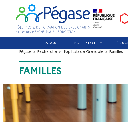
ACCUEIL
PÔLE PILOTE
ÉDUC
Pégase
>
Recherche
>
PupilLab de Grenoble
>
Familles
FAMILLES