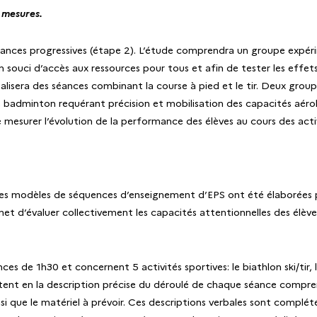
 mesures.
0 séances progressives (étape 2). L’étude comprendra un groupe expér
 un souci d’accès aux ressources pour tous et afin de tester les eff
alisera des séances combinant la course à pied et le tir. Deux group
era le badminton requérant précision et mobilisation des capacités a
e mesurer l’évolution de la performance des élèves au cours des acti
 des modèles de séquences d’enseignement d’EPS ont été élaborées
 d’évaluer collectivement les capacités attentionnelles des élèves 
e 1h30 et concernent 5 activités sportives: le biathlon ski/tir, le 
istent en la description précise du déroulé de chaque séance compre
insi que le matériel à prévoir. Ces descriptions verbales sont complé