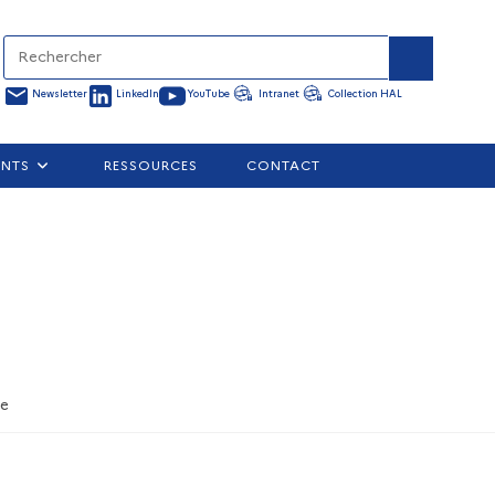
Newsletter
LinkedIn
YouTube
Intranet
Collection HAL
ENTS
RESSOURCES
CONTACT
ve