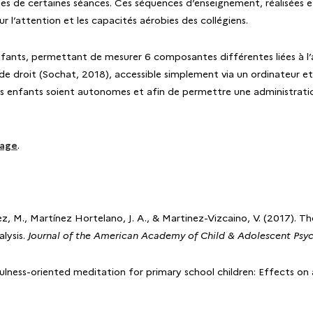
ques de certaines séances. Ces séquences d’enseignement, réalisées 
r l’attention et les capacités aérobies des collégiens.
enfants, permettant de mesurer 6 composantes différentes liées à l’
 de droit (Sochat, 2018), accessible simplement via un ordinateur
es enfants soient autonomes et afin de permettre une administration
page
.
 M., Martínez Hortelano, J. A., & Martinez-Vizcaino, V. (2017). The 
lysis.
Journal of the American Academy of Child & Adolescent Psyc
ndfulness-oriented meditation for primary school children: Effects o