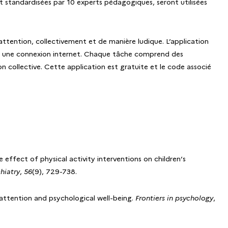
et standardisées par 10 experts pédagogiques, seront utilisées
attention, collectivement et de manière ludique. L’application
 et une connexion internet. Chaque tâche comprend des
 collective. Cette application est gratuite et le code associé
effect of physical activity interventions on children’s
hiatry
,
56
(9), 729-738.
n attention and psychological well-being.
Frontiers in psychology
,