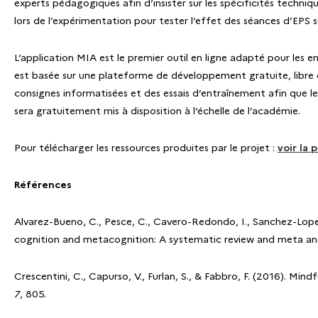
experts pédagogiques afin d’insister sur les spécificités techni
lors de l’expérimentation pour tester l’effet des séances d’EPS su
L’application MIA est le premier outil en ligne adapté pour les 
est basée sur une plateforme de développement gratuite, libre
consignes informatisées et des essais d’entraînement afin que l
sera gratuitement mis à disposition à l’échelle de l’académie.
Pour télécharger les ressources produites par le projet :
voir la 
Références
Alvarez-Bueno, C., Pesce, C., Cavero-Redondo, I., Sanchez-Lopez,
cognition and metacognition: A systematic review and meta ana
Crescentini, C., Capurso, V., Furlan, S., & Fabbro, F. (2016). Mi
7
, 805.