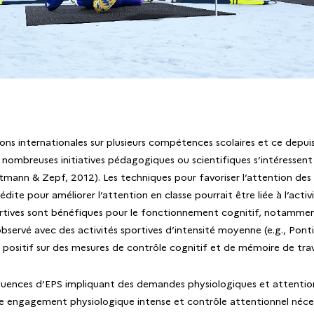
ons internationales sur plusieurs compétences scolaires et ce depui
ombreuses initiatives pédagogiques ou scientifiques s’intéressent à
tmann & Zepf, 2012). Les techniques pour favoriser l’attention des é
te pour améliorer l’attention en classe pourrait être liée à l’activ
rtives sont bénéfiques pour le fonctionnement cognitif, notamment l’
observé avec des activités sportives d’intensité moyenne (e.g., Pont
 positif sur des mesures de contrôle cognitif et de mémoire de trav
équences d’EPS impliquant des demandes physiologiques et attentionne
tre engagement physiologique intense et contrôle attentionnel nécess