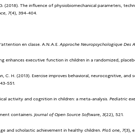
r, G. (2018). The influence of physiobiomechanical parameters, tech
nce
,
7
(4), 394-404.
’attention en classe. A.N.A.E.
Approche Neuropsychologique Des A
aining enhances executive function in children in a randomized, placeb
Hillman, C. H. (2013). Exercise improves behavioral, neurocognitive, an
543-551.
sical activity and cognition in children: a meta-analysis.
Pediatric ex
iment containers.
Journal of Open Source Software
,
3
(22), 521.
ge and scholastic achievement in healthy children.
PloS one
,
7
(3), 