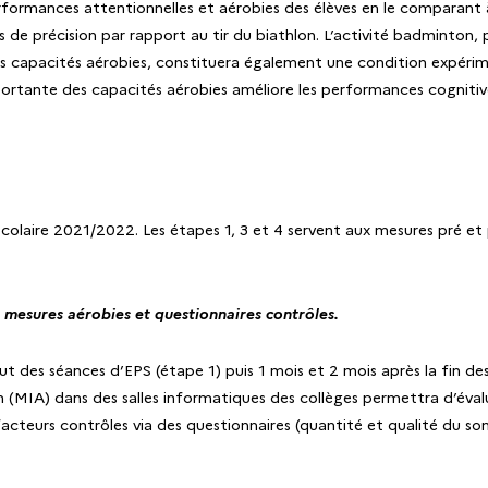
erformances attentionnelles et aérobies des élèves en le comparant à 
de précision par rapport au tir du biathlon. L’activité badminton, 
 les capacités aérobies, constituera également une condition expér
mportante des capacités aérobies améliore les performances cognitiv
olaire 2021/2022. Les étapes 1, 3 et 4 servent aux mesures pré et po
, mesures aérobies et questionnaires contrôles.
t des séances d’EPS (étape 1) puis 1 mois et 2 mois après la fin de
n (MIA) dans des salles informatiques des collèges permettra d’évalu
acteurs contrôles via des questionnaires (quantité et qualité du som