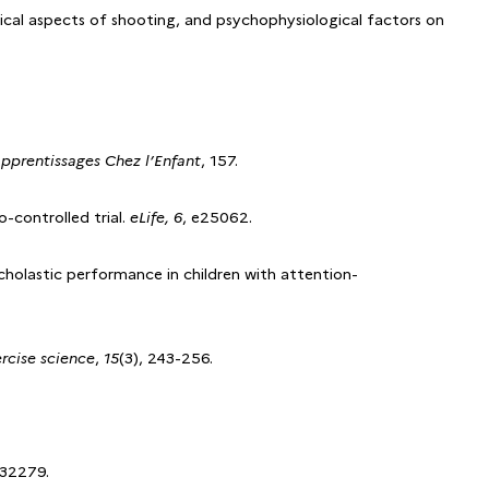
nical aspects of shooting, and psychophysiological factors on
pprentissages Chez
l’Enfant
, 157.
o-controlled trial.
eLife, 6
, e25062.
d scholastic performance in children with attention-
ercise science
,
15
(3), 243-256.
e32279.