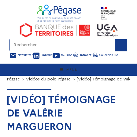
Newsletter
LinkedIn
YouTube
Intranet
Collection HAL
MENU
Pégase
>
Vidéos du pole Pégase
>
[Vidéo] Témoignage de Valéri
[VIDÉO] TÉMOIGNAGE
DE VALÉRIE
MARGUERON