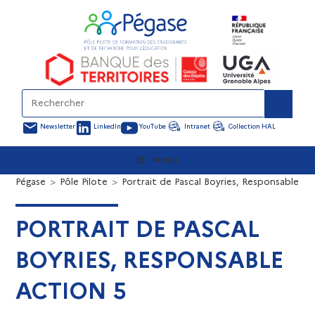
Newsletter
LinkedIn
YouTube
Intranet
Collection HAL
MENU
Pégase
>
Pôle Pilote
>
Portrait de Pascal Boyries, Responsable Ac
PORTRAIT DE PASCAL
BOYRIES, RESPONSABLE
ACTION 5