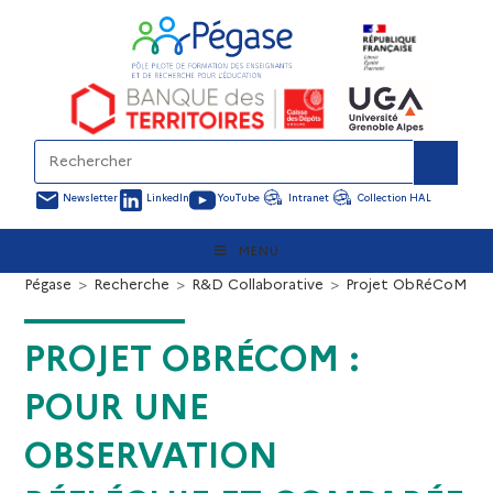
Newsletter
LinkedIn
YouTube
Intranet
Collection HAL
MENU
Pégase
>
Recherche
>
R&D Collaborative
>
Projet ObRéCoM : Po
PROJET OBRÉCOM :
POUR UNE
OBSERVATION