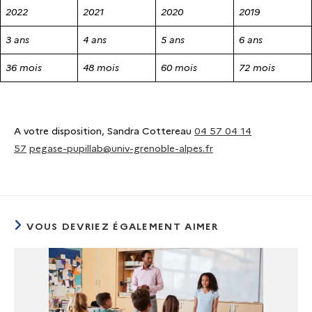
2022
2021
2020
2019
3 ans
4 ans
5 ans
6 ans
36 mois
48 mois
60 mois
72 mois
A votre disposition, Sandra Cottereau
04 57 04 14
57
pegase-pupillab@univ-grenoble-alpes.fr
VOUS DEVRIEZ ÉGALEMENT AIMER