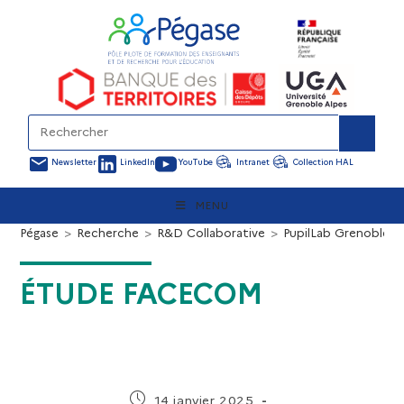
Newsletter
LinkedIn
YouTube
Intranet
Collection HAL
MENU
Pégase
>
Recherche
>
R&D Collaborative
>
PupilLab Grenoble
>
ÉTUDE FACECOM
14 janvier 2025