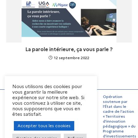
La parole intérieure, ça vous parle ?
12 septembre 2022
Nous utilisons des cookies pour
vous garantir la meilleure
Opération
expérience sur notre site web. Si
soutenue par
vous continuez à utiliser ce site,
l’État dans le
nous supposerons que vous en
Mentions Légales
cadre de l’action
êtes satisfait.
« Territoires
Conditions générales
d’utilisation
d’innovation
Accepter tous les cookies
pédagogique » du
Préférences de cookies
Programme
Contact
Offres d’emplois
d’investissements