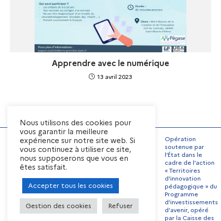
Apprendre avec le numérique
13 avril 2023
Nous utilisons des cookies pour
vous garantir la meilleure
Opération
expérience sur notre site web. Si
soutenue par
vous continuez à utiliser ce site,
l’État dans le
nous supposerons que vous en
Mentions Légales
cadre de l’action
êtes satisfait.
« Territoires
Conditions générales
d’utilisation
d’innovation
Accepter tous les cookies
pédagogique » du
Préférences de cookies
Programme
Contact
Offres d’emplois
d’investissements
Gestion des cookies
Refuser
d’avenir, opéré
par la Caisse des