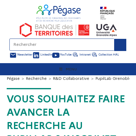
Newsletter
LinkedIn
YouTube
Intranet
Collection HAL
MENU
Pégase
>
Recherche
>
R&D Collaborative
>
PupilLab Grenoble
>
VOUS SOUHAITEZ FAIRE
AVANCER LA
RECHERCHE AU