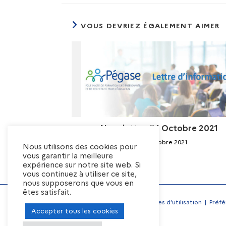
VOUS DEVRIEZ ÉGALEMENT AIMER
Newsletter #4 Octobre 2021
20 octobre 2021
Nous utilisons des cookies pour
vous garantir la meilleure
expérience sur notre site web. Si
vous continuez à utiliser ce site,
nous supposerons que vous en
êtes satisfait.
Mentions Légales
Conditions générales d’utilisation
Préfé
Offres d’emplois
Accepter tous les cookies