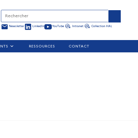
Newsletter
LinkedIn
YouTube
Intranet
Collection HAL
ENTS
RESSOURCES
CONTACT