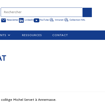
Newsletter
LinkedIn
YouTube
Intranet
Collection HAL
ENTS
RESSOURCES
CONTACT
AT
 collège Michel Servet à Annemasse.