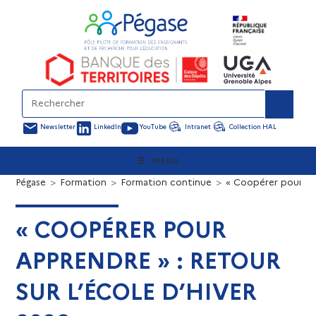
Newsletter
LinkedIn
YouTube
Intranet
Collection HAL
MENU
Pégase
>
Formation
>
Formation continue
>
« Coopérer pour app
« COOPÉRER POUR
APPRENDRE » : RETOUR
SUR L’ÉCOLE D’HIVER