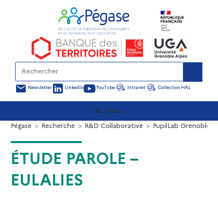
Newsletter
LinkedIn
YouTube
Intranet
Collection HAL
MENU
Pégase
>
Recherche
>
R&D Collaborative
>
PupilLab Grenoble
>
ÉTUDE PAROLE –
EULALIES