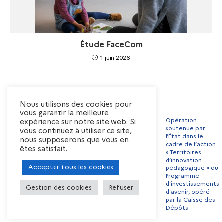
Étude FaceCom
1 juin 2026
Nous utilisons des cookies pour
vous garantir la meilleure
Opération
expérience sur notre site web. Si
soutenue par
vous continuez à utiliser ce site,
l’État dans le
nous supposerons que vous en
Mentions Légales
cadre de l’action
êtes satisfait.
« Territoires
Conditions générales
d’utilisation
d’innovation
Accepter tous les cookies
pédagogique » du
Préférences de cookies
Programme
Contact
Offres d’emplois
d’investissements
Gestion des cookies
Refuser
d’avenir, opéré
par la Caisse des
Dépôts