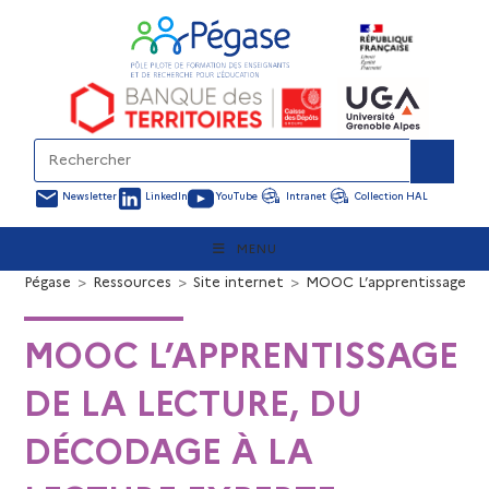
Newsletter
LinkedIn
YouTube
Intranet
Collection HAL
MENU
Pégase
>
Ressources
>
Site internet
>
MOOC L’apprentissage de 
MOOC L’APPRENTISSAGE
DE LA LECTURE, DU
DÉCODAGE À LA