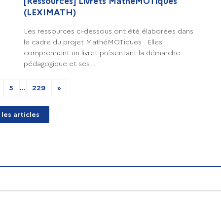
[Ressources] Livrets MathéMOTiques
(LEXIMATH)
Les ressources ci-dessous ont été élaborées dans
le cadre du projet MathéMOTiques . Elles
comprennent un livret présentant la démarche
pédagogique et ses...
5
…
229
»
 les articles