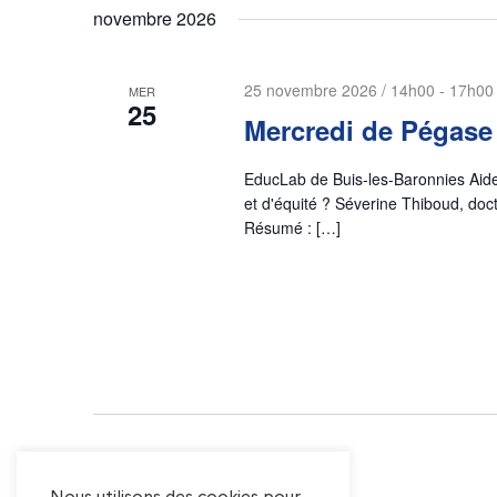
d
novembre 2026
c
n
a
h
t
e
a
25 novembre 2026 / 14h00
-
17h00
MER
e
r
25
Mercredi de Pégase
.
v
É
v
EducLab de Buis-les-Baronnies Aider
i
è
et d'équité ? Séverine Thiboud, doc
n
Résumé : […]
g
e
m
a
e
n
t
t
s
i
p
a
o
r
Évènements
précédents
m