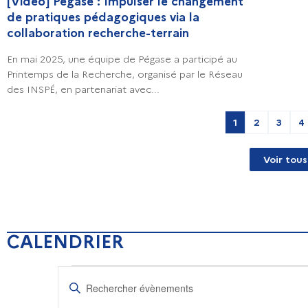
[Vidéo] Pégase : Impulser le changement
de pratiques pédagogiques via la
collaboration recherche-terrain
En mai 2025, une équipe de Pégase a participé au
Printemps de la Recherche, organisé par le Réseau
des INSPÉ, en partenariat avec...
1
2
3
4
Voir tous
CALENDRIER
R
S
a