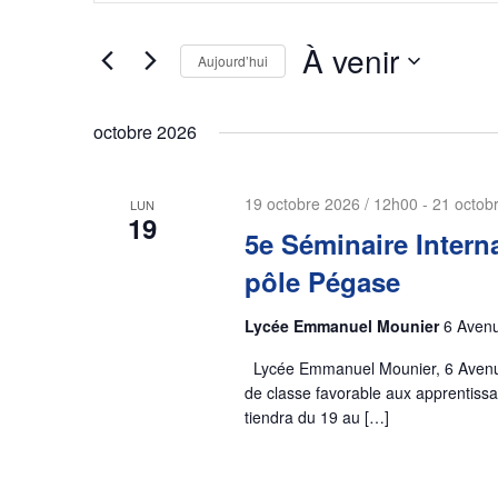
e
i
s
À venir
c
Aujourd’hui
i
S
r
h
é
m
octobre 2026
l
e
o
e
t
19 octobre 2026 / 12h00
-
21 octob
r
LUN
c
-
19
t
5e Séminaire Intern
c
c
i
l
pôle Pégase
o
é
h
n
.
Lycée Emmanuel Mounier
6 Avenu
n
R
e
Lycée Emmanuel Mounier, 6 Avenue 
e
e
de classe favorable aux apprentiss
z
c
e
tiendra du 19 au […]
u
h
n
e
t
e
r