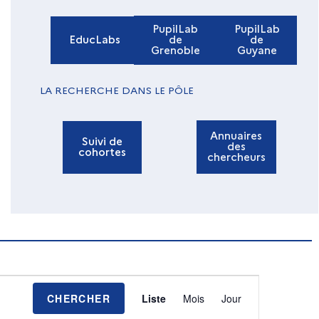
PupilLab
PupilLab
EducLabs
de
de
Grenoble
Guyane
LA RECHERCHE DANS LE PÔLE
Annuaires
Suivi de
des
cohortes
chercheurs
N
CHERCHER
Liste
Mois
Jour
a