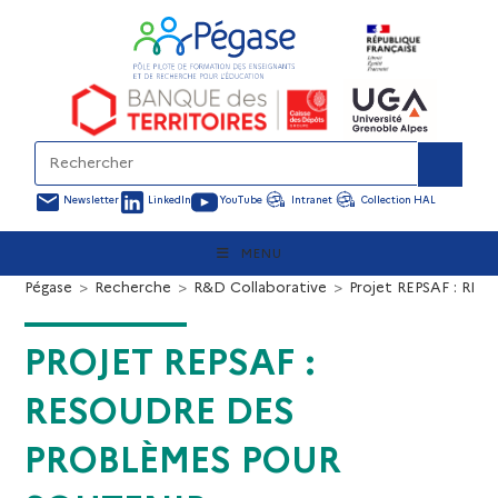
Newsletter
LinkedIn
YouTube
Intranet
Collection HAL
MENU
Pégase
>
Recherche
>
R&D Collaborative
>
Projet REPSAF : REso
PROJET REPSAF :
RESOUDRE DES
PROBLÈMES POUR