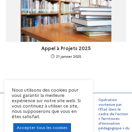
Appel à Projets 2025
21 janvier 2025
Nous utilisons des cookies pour
vous garantir la meilleure
Opération
expérience sur notre site web. Si
soutenue par
vous continuez à utiliser ce site,
l’État dans le
nous supposerons que vous en
Mentions Légales
cadre de l’action
êtes satisfait.
« Territoires
Conditions générales
d’utilisation
d’innovation
Accepter tous les cookies
pédagogique » du
Préférences de cookies