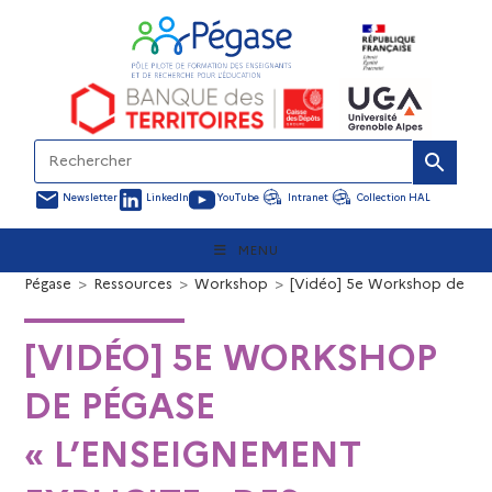
Newsletter
LinkedIn
YouTube
Intranet
Collection HAL
MENU
Pégase
>
Ressources
>
Workshop
>
[Vidéo] 5e Workshop de Péga
[VIDÉO] 5E WORKSHOP
DE PÉGASE
« L’ENSEIGNEMENT