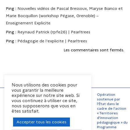
Ping :
Nouvelles vidéos de Pascal Bressoux, Maryse Bianco et
Marie Bocquillon (workshop Pégase, Grenoble) –
Enseignement Explicite
Ping :
Reynaud Patrick (rpfe26) | Pearltrees
Ping :
Pédagogie de l'explicite | Pearltrees
Les commentaires sont fermés.
Nous utilisons des cookies pour
vous garantir la meilleure
Opération
expérience sur notre site web. Si
soutenue par
vous continuez à utiliser ce site,
l’État dans le
nous supposerons que vous en
Mentions Légales
cadre de l’action
êtes satisfait.
« Territoires
Conditions générales
d’utilisation
d’innovation
Accepter tous les cookies
pédagogique » du
Préférences de cookies
Programme
Contact
Offres d’emplois