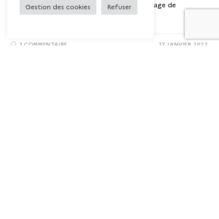
la place et des enjeux autour de l’apprentissage de
Gestion des cookies
Refuser
l’écriture,…
1 COMMENTAIRE
17 JANVIER 2022
PODCAST
[Podcast ] Mercredis de
Pégase #2 : Apprendre avec le