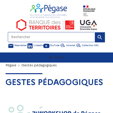
Newsletter
LinkedIn
YouTube
Intranet
Collection HAL
MENU
Pégase
>
Gestes pédagogiques
GESTES PÉDAGOGIQUES