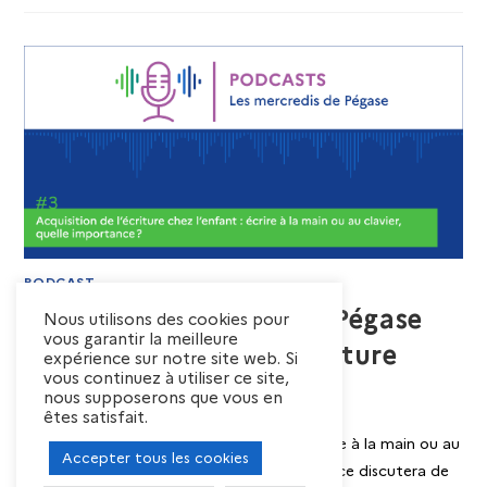
PODCAST
[Podcast] Mercredis de Pégase
Nous utilisons des cookies pour
vous garantir la meilleure
#3 : Acquisition de l’écriture
expérience sur notre site web. Si
vous continuez à utiliser ce site,
chez l’enfant
nous supposerons que vous en
êtes satisfait.
Acquisition de l’écriture chez l’enfant : écrire à la main ou au
Accepter tous les cookies
clavier quelle importance ? Cette conférence discutera de