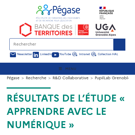
Newsletter
LinkedIn
YouTube
Intranet
Collection HAL
MENU
Pégase
>
Recherche
>
R&D Collaborative
>
PupilLab Grenoble
>
RÉSULTATS DE L’ÉTUDE «
APPRENDRE AVEC LE
NUMÉRIQUE »