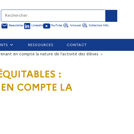
Newsletter
LinkedIn
YouTube
Intranet
Collection HAL
ENTS
RESSOURCES
CONTACT
renant en compte la nature de l’activité des élèves
>
 ÉQUITABLES :
EN COMPTE LA