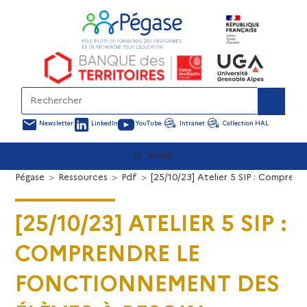
Newsletter
LinkedIn
YouTube
Intranet
Collection HAL
MENU
Pégase
>
Ressources
>
Pdf
>
[25/10/23] Atelier 5 SIP : Compren
[25/10/23] ATELIER 5 SIP :
COMPRENDRE LE
FONCTIONNEMENT DES