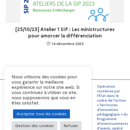
[25/10/23] Atelier 1 SIP : Les ministructures
pour amorcer la différenciation
14 décembre 2023
Nous utilisons des cookies pour
vous garantir la meilleure
Opération
expérience sur notre site web. Si
soutenue par
vous continuez à utiliser ce site,
l’État dans le
nous supposerons que vous en
Mentions Légales
cadre de l’action
êtes satisfait.
« Territoires
Conditions générales
d’utilisation
d’innovation
Accepter tous les cookies
pédagogique » du
Préférences de cookies
Programme
Contact
Offres d’emplois
d’investissements
Gestion des cookies
Refuser
d’avenir, opéré