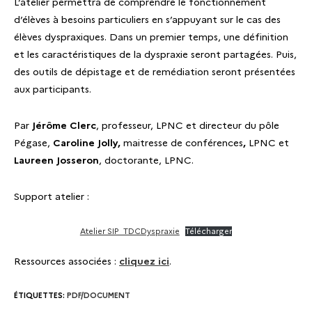
L’atelier permettra de comprendre le fonctionnement
d’élèves à besoins particuliers en s’appuyant sur le cas des
élèves dyspraxiques. Dans un premier temps, une définition
et les caractéristiques de la dyspraxie seront partagées. Puis,
des outils de dépistage et de remédiation seront présentées
aux participants.
Par
Jérôme Clerc
, professeur, LPNC et directeur du pôle
Pégase,
Caroline Jolly,
maitresse de conférences
,
LPNC
et
Laureen Josseron
, doctorante, LPNC.
Support atelier :
Atelier SIP_TDCDyspraxie
Télécharger
Ressources associées :
cliquez ici
.
ÉTIQUETTES
:
PDF/DOCUMENT