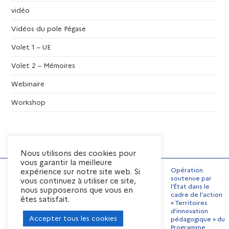
vidéo
Vidéos du pole Pégase
Volet 1 – UE
Volet 2 – Mémoires
Webinaire
Workshop
Nous utilisons des cookies pour
vous garantir la meilleure
Opération
expérience sur notre site web. Si
soutenue par
vous continuez à utiliser ce site,
l’État dans le
nous supposerons que vous en
Mentions Légales
cadre de l’action
êtes satisfait.
« Territoires
Conditions générales
d’utilisation
d’innovation
Accepter tous les cookies
pédagogique » du
Préférences de cookies
Programme