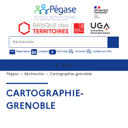
Newsletter
LinkedIn
YouTube
Intranet
Collection HAL
MENU
Pégase
>
Recherche
>
Cartographie-grenoble
CARTOGRAPHIE-
GRENOBLE