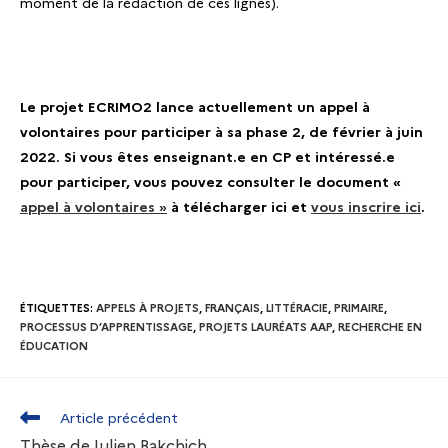
moment de la rédaction de ces lignes).
Le projet ECRIMO2 lance actuellement un appel à
volontaires pour participer à sa phase 2, de février à juin
2022. Si vous êtes enseignant.e en CP et intéressé.e
pour participer, vous pouvez consulter le document «
appel à volontaires »
à télécharger ici
et
vous inscrire ici
.
ÉTIQUETTES
:
APPELS À PROJETS
,
FRANÇAIS
,
LITTÉRACIE
,
PRIMAIRE
,
PROCESSUS D’APPRENTISSAGE
,
PROJETS LAURÉATS AAP
,
RECHERCHE EN
ÉDUCATION
Article précédent
Thèse de Julien Bakchich