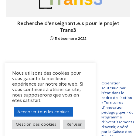
Recherche d’enseignant.e.s pour le projet
Trans3
5 décembre 2022
Nous utilisons des cookies pour
vous garantir la meilleure
Opération
expérience sur notre site web. Si
soutenue par
vous continuez à utiliser ce site,
l’État dans le
nous supposerons que vous en
Mentions Légales
cadre de l’action
êtes satisfait.
« Territoires
Conditions générales
d’utilisation
d’innovation
Accepter tous les cookies
pédagogique » du
Préférences de cookies
Programme
Contact
Offres d’emplois
d’investissements
Gestion des cookies
Refuser
d’avenir, opéré
par la Caisse des