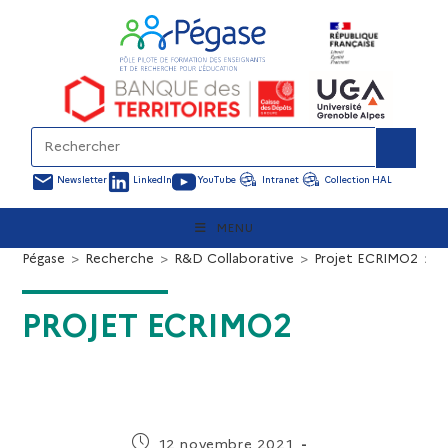
Newsletter
LinkedIn
YouTube
Intranet
Collection HAL
MENU
Pégase
>
Recherche
>
R&D Collaborative
>
Projet ECRIMO2
>
PROJET ECRIMO2
12 novembre 2021