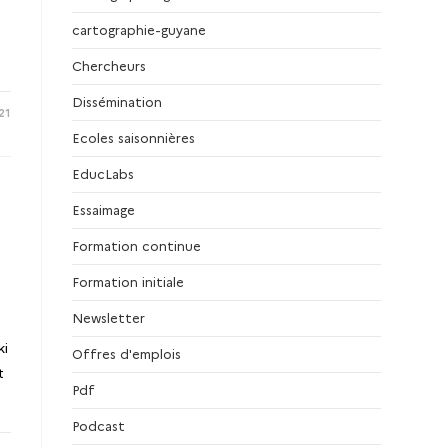
cartographie-guyane
Chercheurs
Dissémination
21
Ecoles saisonnières
EducLabs
Essaimage
Formation continue
Formation initiale
Newsletter
ki
Offres d'emplois
t
Pdf
Podcast