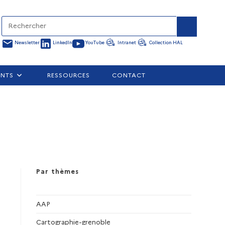
Newsletter
LinkedIn
YouTube
Intranet
Collection HAL
ENTS
RESSOURCES
CONTACT
Par thèmes
AAP
Cartographie-grenoble