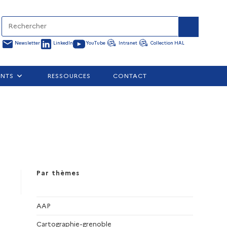
Newsletter
LinkedIn
YouTube
Intranet
Collection HAL
ENTS
RESSOURCES
CONTACT
Par thèmes
AAP
Cartographie-grenoble