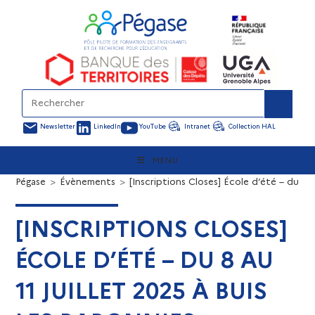
Newsletter
LinkedIn
YouTube
Intranet
Collection HAL
MENU
Pégase
>
Évènements
>
[Inscriptions Closes] École d’été – du 8 au
[INSCRIPTIONS CLOSES]
ÉCOLE D’ÉTÉ – DU 8 AU
11 JUILLET 2025 À BUIS