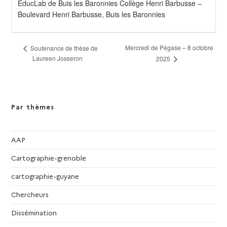
EducLab de Buis les Baronnies Collège Henri Barbusse –
Boulevard Henri Barbusse, Buis les Baronnies
N
Mercredi de Pégase – 8 octobre
Soutenance de thèse de
Laureen Josseron
2025
a
v
i
g
Par thèmes
a
t
i
AAP
o
Cartographie-grenoble
n
É
cartographie-guyane
v
Chercheurs
è
n
Dissémination
e