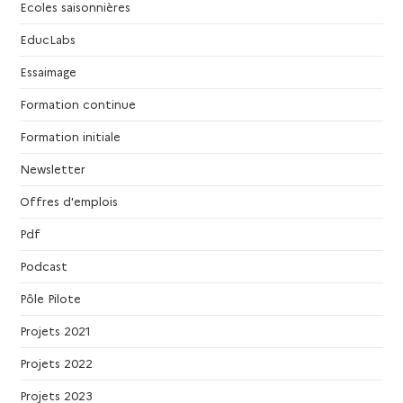
Ecoles saisonnières
m
EducLabs
e
n
Essaimage
t
Formation continue
Formation initiale
Newsletter
Offres d'emplois
Pdf
Podcast
Pôle Pilote
Projets 2021
Projets 2022
Projets 2023