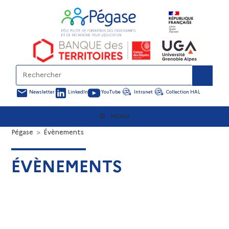
Newsletter
LinkedIn
YouTube
Intranet
Collection HAL
MENU
Pégase
>
Évènements
ÉVÈNEMENTS