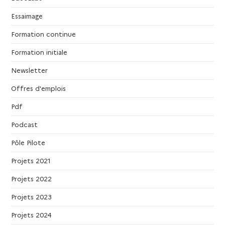
g
Essaimage
Formation continue
a
Formation initiale
t
Newsletter
i
Offres d'emplois
Pdf
o
Podcast
n
Pôle Pilote
d
Projets 2021
Projets 2022
e
Projets 2023
v
Projets 2024