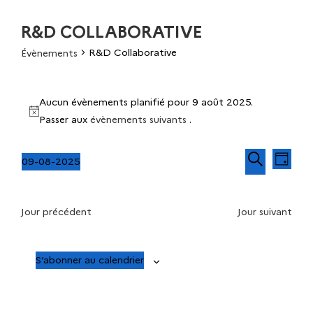
R&D COLLABORATIVE
R&D Collaborative
Évènements
Aucun évènements planifié pour 9 août 2025.
N
Passer aux
évènements suivants
.
o
t
N
R
09-08-2025
J
i
a
S
R
o
e
c
v
é
e
u
e
i
Jour précédent
Jour suivant
l
c
r
c
g
e
h
a
c
e
h
t
S’abonner au calendrier
t
r
i
i
c
e
o
o
h
n