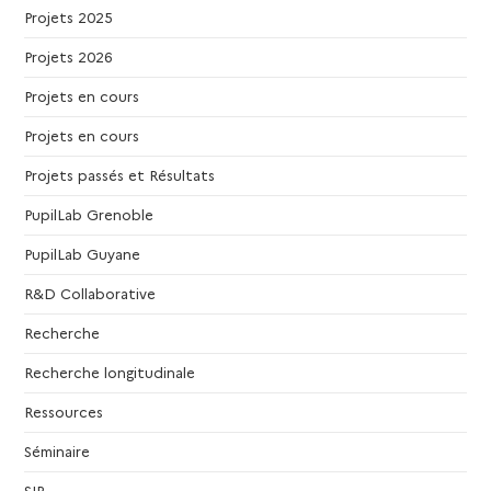
u
Projets 2025
Projets 2026
e
Projets en cours
s
Projets en cours
É
Projets passés et Résultats
v
PupilLab Grenoble
PupilLab Guyane
è
R&D Collaborative
n
Recherche
e
Recherche longitudinale
Ressources
m
Séminaire
e
SIP