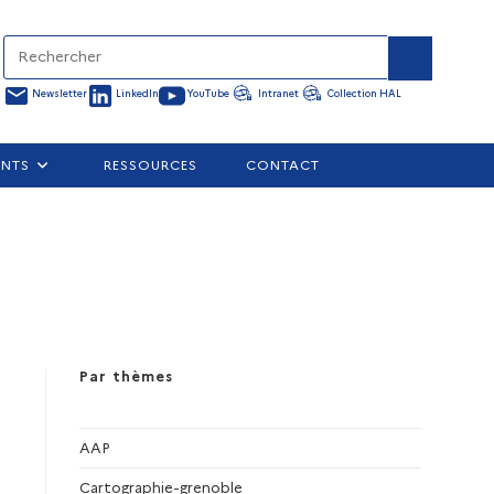
Newsletter
LinkedIn
YouTube
Intranet
Collection HAL
ENTS
RESSOURCES
CONTACT
Par thèmes
AAP
Cartographie-grenoble