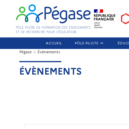
ACCUEIL
PÔLE PILOTE
ÉDUC
Pégase
>
Évènements
ÉVÈNEMENTS