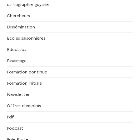
t
cartographie-guyane
e
Chercheurs
.
Dissémination
Ecoles saisonnières
EducLabs
Essaimage
Formation continue
Formation initiale
Newsletter
Offres d'emplois
Pdf
Podcast
Pôle Pilote