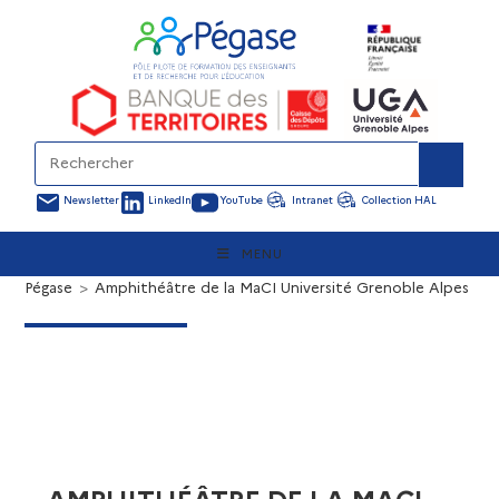
Newsletter
LinkedIn
YouTube
Intranet
Collection HAL
MENU
Pégase
>
Amphithéâtre de la MaCI Université Grenoble Alpes 33