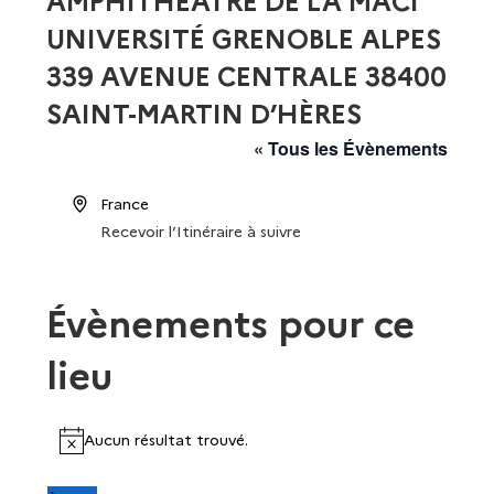
AMPHITHÉÂTRE DE LA MACI
UNIVERSITÉ GRENOBLE ALPES
339 AVENUE CENTRALE 38400
SAINT-MARTIN D’HÈRES
« Tous les Évènements
A
France
d
Recevoir l’Itinéraire à suivre
r
e
Évènements pour ce
s
s
lieu
e
Aucun résultat trouvé.
N
o