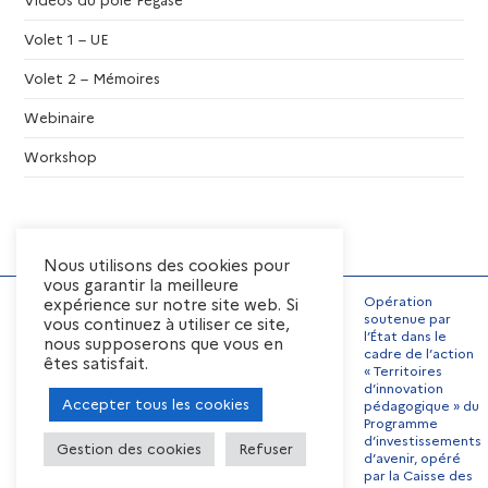
Volet 1 – UE
Volet 2 – Mémoires
Webinaire
Workshop
Nous utilisons des cookies pour
vous garantir la meilleure
Opération
expérience sur notre site web. Si
soutenue par
vous continuez à utiliser ce site,
l’État dans le
nous supposerons que vous en
Mentions Légales
cadre de l’action
êtes satisfait.
« Territoires
Conditions générales
d’utilisation
d’innovation
Accepter tous les cookies
pédagogique » du
Préférences de cookies
Programme
Contact
Offres d’emplois
d’investissements
Gestion des cookies
Refuser
d’avenir, opéré
par la Caisse des