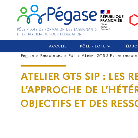
ACCUEIL
PÔLE PILOTE
ÉDUC
Pégase
>
Ressources
>
Pdf
>
Atelier GT5 SIP : Les resso
ATELIER GT5 SIP : LES
L’APPROCHE DE L’HÉTÉ
OBJECTIFS ET DES RES