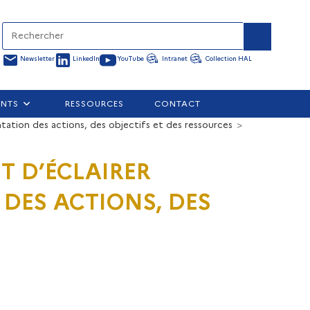
Newsletter
LinkedIn
YouTube
Intranet
Collection HAL
ENTS
RESSOURCES
CONTACT
ntation des actions, des objectifs et des ressources
>
NT D’ÉCLAIRER
 DES ACTIONS, DES