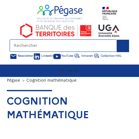
Newsletter
LinkedIn
YouTube
Intranet
Collection HAL
MENU
Pégase
>
Cognition mathématique
COGNITION
MATHÉMATIQUE