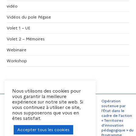
vidéo
Vidéos du pole Pégase
Volet 1 – UE
Volet 2 – Mémoires
Webinaire
Workshop
Nous utilisons des cookies pour
vous garantir la meilleure
Opération
expérience sur notre site web. Si
soutenue par
vous continuez à utiliser ce site,
l’État dans le
nous supposerons que vous en
Mentions Légales
cadre de l’action
êtes satisfait.
« Territoires
Conditions générales
d’utilisation
d’innovation
Accepter tous les cookies
pédagogique » du
Préférences de cookies
Programme