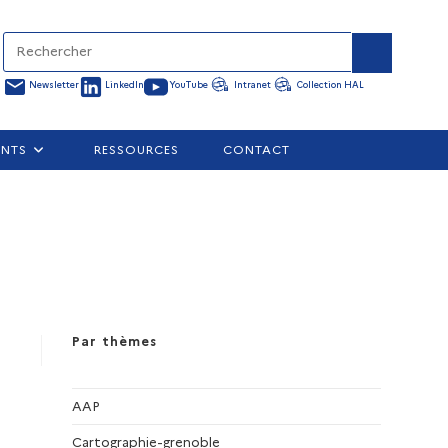
Newsletter
LinkedIn
YouTube
Intranet
Collection HAL
ENTS
RESSOURCES
CONTACT
Par thèmes
AAP
Cartographie-grenoble