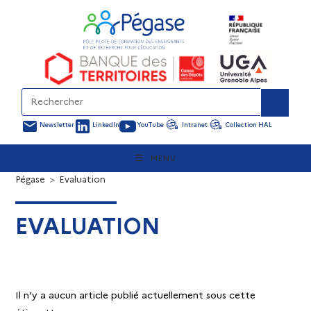
Newsletter
LinkedIn
YouTube
Intranet
Collection HAL
MENU
Pégase
>
Evaluation
EVALUATION
Il n’y a aucun article publié actuellement sous cette