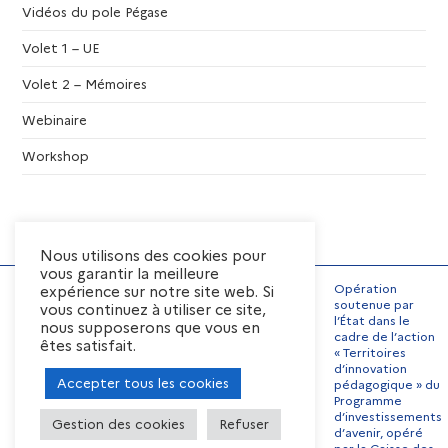
Vidéos du pole Pégase
Volet 1 – UE
Volet 2 – Mémoires
Webinaire
Workshop
Nous utilisons des cookies pour
vous garantir la meilleure
Opération
expérience sur notre site web. Si
soutenue par
vous continuez à utiliser ce site,
l’État dans le
nous supposerons que vous en
Mentions Légales
cadre de l’action
êtes satisfait.
« Territoires
Conditions générales
d’utilisation
d’innovation
Accepter tous les cookies
pédagogique » du
Préférences de cookies
Programme
Contact
Offres d’emplois
d’investissements
Gestion des cookies
Refuser
d’avenir, opéré