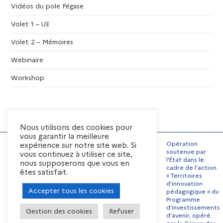
Vidéos du pole Pégase
Volet 1 – UE
Volet 2 – Mémoires
Webinaire
Workshop
Nous utilisons des cookies pour
vous garantir la meilleure
Opération
expérience sur notre site web. Si
soutenue par
vous continuez à utiliser ce site,
l’État dans le
nous supposerons que vous en
Mentions Légales
cadre de l’action
êtes satisfait.
« Territoires
Conditions générales
d’utilisation
d’innovation
Accepter tous les cookies
pédagogique » du
Préférences de cookies
Programme
Contact
Offres d’emplois
d’investissements
Gestion des cookies
Refuser
d’avenir, opéré