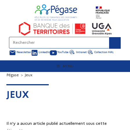
Newsletter
LinkedIn
YouTube
Intranet
Collection HAL
MENU
Pégase
>
Jeux
JEUX
Il n’y a aucun article publié actuellement sous cette