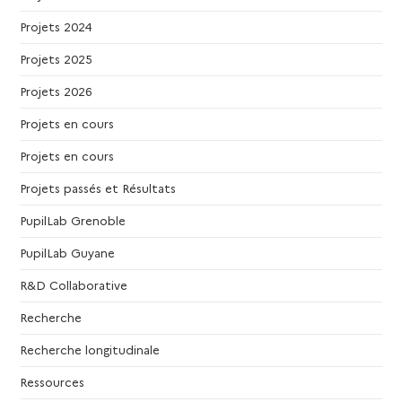
e
Projets 2024
Projets 2025
s
Projets 2026
É
Projets en cours
v
Projets en cours
Projets passés et Résultats
è
PupilLab Grenoble
n
PupilLab Guyane
e
R&D Collaborative
Recherche
m
Recherche longitudinale
e
Ressources