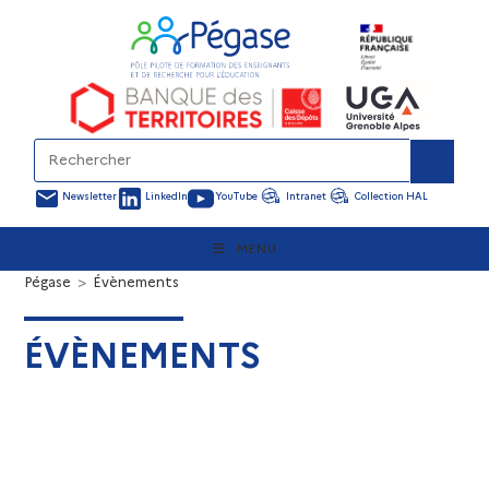
Newsletter
LinkedIn
YouTube
Intranet
Collection HAL
MENU
Pégase
>
Évènements
ÉVÈNEMENTS