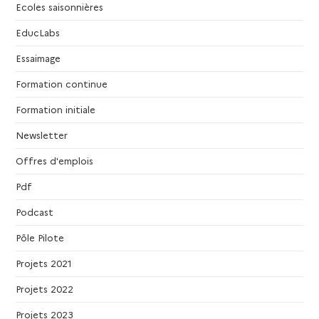
g
Ecoles saisonnières
EducLabs
a
Essaimage
t
Formation continue
i
Formation initiale
Newsletter
o
Offres d'emplois
n
Pdf
d
Podcast
Pôle Pilote
e
Projets 2021
v
Projets 2022
u
Projets 2023