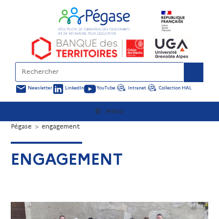
Newsletter
LinkedIn
YouTube
Intranet
Collection HAL
MENU
Pégase
>
engagement
ENGAGEMENT