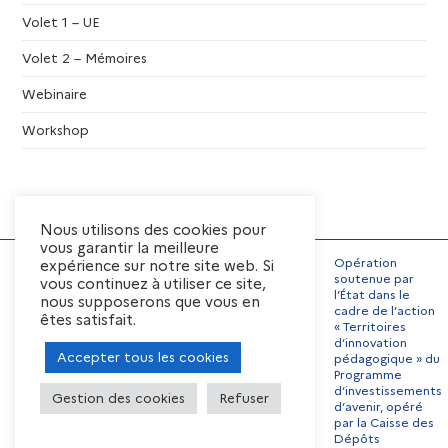
Volet 1 – UE
Volet 2 – Mémoires
Webinaire
Workshop
Nous utilisons des cookies pour
vous garantir la meilleure
Opération
expérience sur notre site web. Si
soutenue par
vous continuez à utiliser ce site,
l’État dans le
nous supposerons que vous en
Mentions Légales
cadre de l’action
êtes satisfait.
« Territoires
Conditions générales
d’utilisation
d’innovation
Accepter tous les cookies
pédagogique » du
Préférences de cookies
Programme
Contact
Offres d’emplois
d’investissements
Gestion des cookies
Refuser
d’avenir, opéré
par la Caisse des
Dépôts