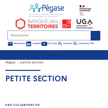
Newsletter
LinkedIn
YouTube
Intranet
Collection HAL
MENU
Pégase
>
petite section
PETITE SECTION
R&D COLLABORATIVE